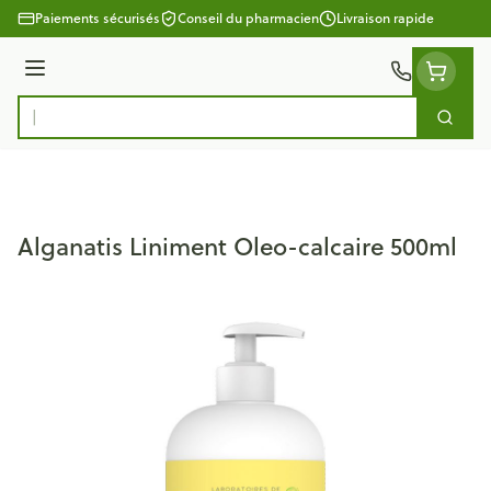
Aller au contenu
Paiements sécurisés
Conseil du pharmacien
Livraison rapide
Menu
Cherc
Rechercher
Alganatis Liniment Oleo-calcaire 500ml