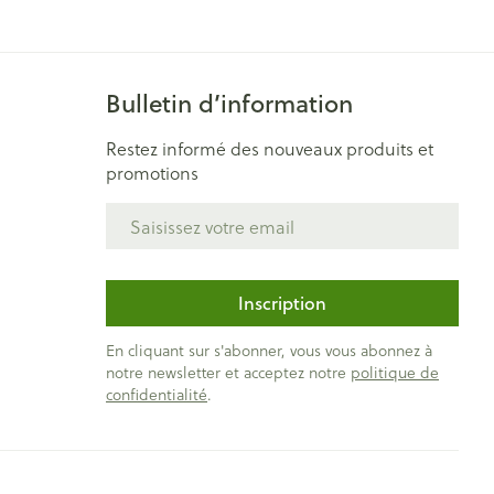
Bain et douche
Lit
Escarres
e
Voies urinaires
Bulletin d’information
Afficher plus
au soleil
Restez informé des nouveaux produits et
nxiété et
Arrêter de fumer
promotions
s
Adresse mail
t orthopédie:
Instruments
Médicaments anti-
rthopédiques
tumoraux
t hygiène
Démaquillage et
Inscription
nettoyage
En cliquant sur s'abonner, vous vous abonnez à
et
Lait, gel, huile et crème de
Anesthésie
notre newsletter et acceptez notre
politique de
on
nettoyage
confidentialité
.
ntime
Tonic - lotion
pieds
ie
Médications diverses
Eau micellaire
s