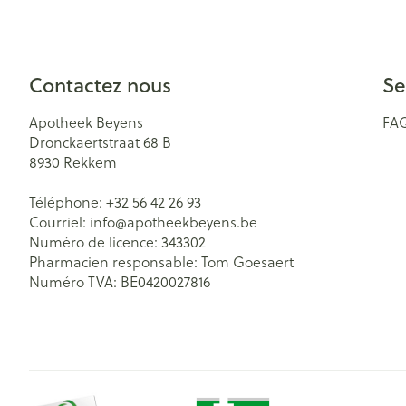
Accessoires aér
Pieds secs, callo
crevasses
Oxygène
Système respir
Ampoules
Contactez nous
Se
Callosités
Apotheek Beyens
FA
Cors
Muscles et arti
Dronckaertstraat 68 B
8930
Rekkem
Afficher plus
Téléphone:
+32 56 42 26 93
Aiguilles et se
Courriel:
info@
apotheekbeyens.be
Infections
Numéro de licence:
343302
Seringues
Spécifiquement
Pharmacien responsable:
Tom Goesaert
hommes
Solution inject
Numéro TVA:
BE0420027816
Soins du corps
Aiguilles
Poux
Déodorants
Aiguilles stylo
Bain et douche
Afficher plus
Diagnostiques
Soins du visag