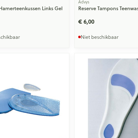
Advys
Hamerteenkussen Links Gel
Reserve Tampons Teenwas
a
€ 6,00
schikbaar
Niet beschikbaar