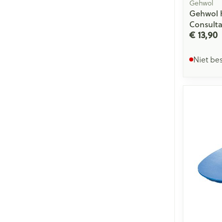
Gehwol
Gehwol 
Consult
€ 13,90
Niet be