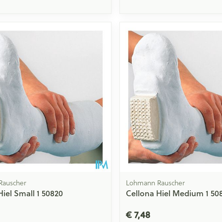
Toon meer
ging
Supplementen
Insectenwe
Mondmaskers
middelen
issen
 -
id
id
Zelfbruiner
Scheren
Rauscher
Lohmann Rauscher
Hiel Small 1 50820
Cellona Hiel Medium 1 50
€ 7,48