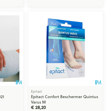
rende
Parfums en
geurproducten
CBD
Epitact
821
Epitact Confort Beschermer Quintus
Varus M
€ 28,20