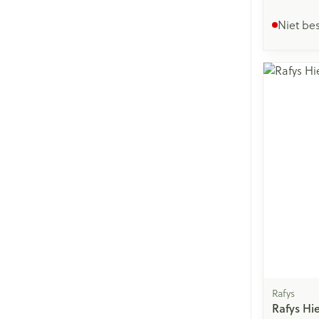
Niet be
Rafys
Rafys Hie