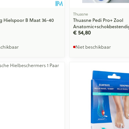
Thuasne
eg Hielspoor B Maat 36-40
Thuasne Pedi Pro+ Zool
Anatomic+schokbestendi
€ 54,80
schikbaar
Niet beschikbaar