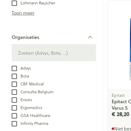
Aerosol toestel
kloven
Lohmann Rauscher
Creme, gel en 
Aerosol accesso
Blaren
Toon meer
Zuurstof
Eelt
Eksteroog - lik
Ademhalingsst
Organisaties
Toon meer
filter
Spieren en ge
Specifiek voo
Advys
Naalden en sp
Bota
Lichaamsverzo
Infecties
CBF Medical
Spuiten
Deodorant
Consulta Belgium
Oplossing voor 
Epitact
Bad en douche
Enovis
Epitact 
Luizen
Naalden
Ergomedics
Varus S
Gezichtsverzor
€ 28,20
Naalden voor i
GSA Healthcare
pennaalden
Diagnostica
Infinity Pharma
Niet be
Toon meer