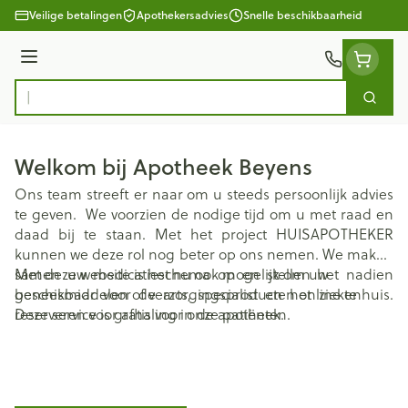
Ga naar de inhoud
Veilige betalingen
Apothekersadvies
Snelle beschikbaarheid
Menu
Zoek
Product, merk, categorie...
Welkom bij Apotheek Beyens
Ons team streeft er naar om u steeds persoonlijk advies
te geven. We voorzien de nodige tijd om u met raad en
daad bij te staan. Met het project HUISAPOTHEKER
kunnen we deze rol nog beter op ons nemen. We maken
samen uw medicatieschema op en stellen het nadien
Met deze website is het nu ook mogelijk om uw
beschikbaar voor de arts, specialist en het ziekenhuis.
geneesmiddelen of verzorgingsproducten online te
Deze service is gratis voor onze patiënten.
reserveren voor afhaling in de apotheek.