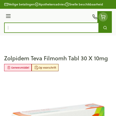
Ga naar de inhoud
Veilige betalingen
Apothekersadvies
Snelle beschikbaarheid
Menu
Zoek
Product, merk, categorie...
Zolpidem Teva Filmomh Tabl 30 X 10mg
Geneesmiddel
Op voorschrift