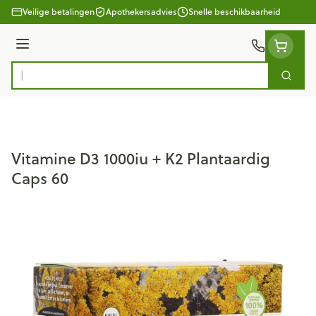
Ga naar de inhoud
Veilige betalingen
Apothekersadvies
Snelle beschikbaarheid
Menu
Zoek
Product, merk, categorie...
Vitamine D3 1000iu + K2 Plantaardig
Caps 60