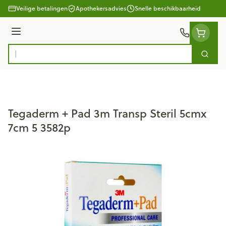
Ga naar de inhoud
Veilige betalingen
Apothekersadvies
Snelle beschikbaarheid
Menu
Zoek
Product, merk, categorie...
Tegaderm + Pad 3m Transp Steril 5cmx
7cm 5 3582p