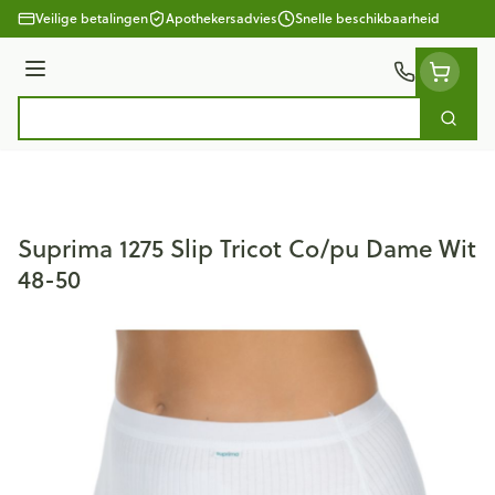
Ga naar de inhoud
Veilige betalingen
Apothekersadvies
Snelle beschikbaarheid
Menu
Zoek
Product, merk, categorie...
Suprima 1275 Slip Tricot Co/pu Dame Wit
48-50