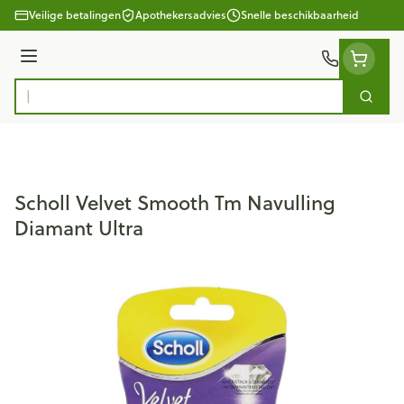
Ga naar de inhoud
Veilige betalingen
Apothekersadvies
Snelle beschikbaarheid
Menu
Zoek
Product, merk, categorie...
Scholl Velvet Smooth Tm Navulling
Diamant Ultra