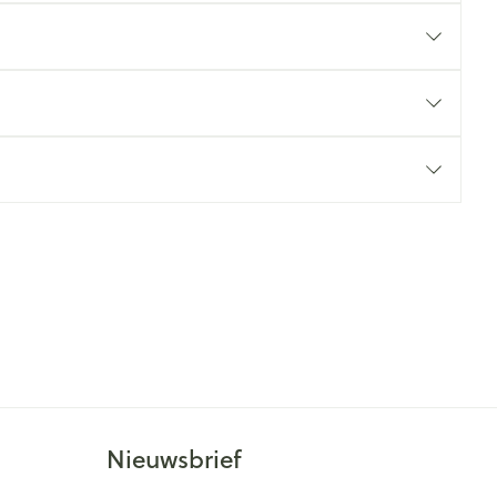
rende
Parfums en
geurproducten
CBD
Nieuwsbrief