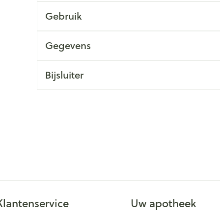
Gebruik
ging
Supplementen
Insectenwe
Mondmaskers
middelen
issen
Gegevens
 -
id
Bijsluiter
id
Zelfbruiner
Scheren
Klantenservice
Uw apotheek