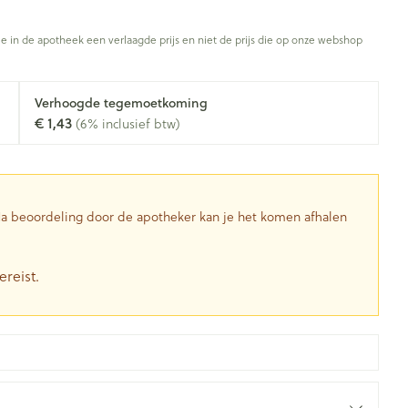
Toon meer
je in de apotheek een verlaagde prijs en niet de prijs die op onze webshop
Diagnosetesten en
stress
Vlooien en teken
Mond en keel
meetapparatuur
Oren
Zuigtabletten
Verhoogde tegemoetkoming
Alcoholtest
g
Oordopjes
€ 1,43
(6% inclusief btw)
herapie -
Mond, muil of snavel
en -druppels
Spray - oplossing
Bloeddrukmeter
ls
Oorreiniging
Cholesteroltest
zen
Oordruppels
Hartslagmeter
ulpmiddelen
 Na beoordeling door de apotheker kan je het komen afhalen
Toon meer
ereist.
herming
Hygiëne
Ergonomie
nning en -
Aambeien
s
Bad en douche
Ademhaling en zuurstof
je
Badkamer