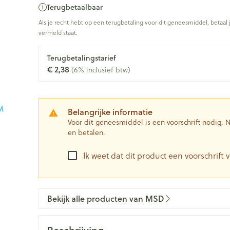
Terugbetaalbaar
0+ categorie
Als je recht hebt op een terugbetaling voor dit geneesmiddel, betaal 
Wondzorg
EHBO
vermeld staat.
ie
ven
Homeopathie
Spieren en gewrichten
Gemoed en 
Ogen
Neus
Neus
Ogen
eneeskunde categorie
Vilt
Podologie
n
Ooginfecties
Tabletten
Terugbetalingstarief
Spray
Oogspoelin
€ 2,38
(6% inclusief btw)
Handschoenen
Cold - Hot t
Oren
Ogen
Anti allergische en anti
Neussprays 
 en EHBO categorie
denborstels
Oogdruppe
warm/koud
inflammatoire middelen
al
Wondhelend
los
Creme - gel
Verbanddo
 antiviraal
Ontzwellende middelen
insecten categorie
Brandwonden
 pluimen
Accessoires
Belangrijke informatie
Droge ogen
Medische h
Glaucoom
Voor dit geneesmiddel is een voorschrift nodig.
Toon meer
en betalen.
ddelen categorie
Toon meer
Toon meer
Ik weet dat dit product een voorschrift v
en
e en
Nagels
Diabetes
Zonnebesc
Stoma
Hart- en bloedvaten
Bloedverdu
stolling
Bekijk alle producten van MSD
eelt en
Nagellak
Bloedglucosemeter
Aftersun
Stomazakje
len
Kalk- en schimmelnagels
Teststrips en naalden
Lippen
Stomaplaat
spray
ires