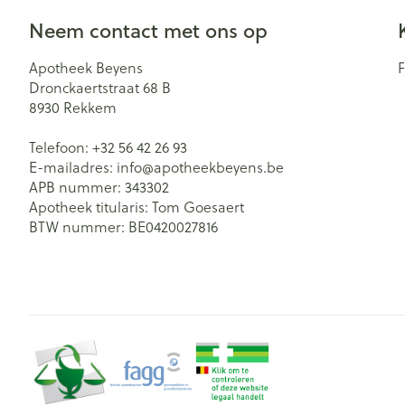
Zuurstof
Neem contact met ons op
Eelt
Eksteroog - lik
Ademhalingsst
Apotheek Beyens
Dronckaertstraat 68 B
Toon meer
8930
Rekkem
Spieren en ge
Telefoon:
+32 56 42 26 93
Specifiek voo
E-mailadres:
info@
apotheekbeyens.be
Naalden en sp
APB nummer:
343302
Lichaamsverzo
Apotheek titularis:
Tom Goesaert
Infecties
Spuiten
BTW nummer:
BE0420027816
Deodorant
Oplossing voor 
Bad en douche
Luizen
Naalden
Gezichtsverzor
Naalden voor i
pennaalden
Diagnostica
Toon meer