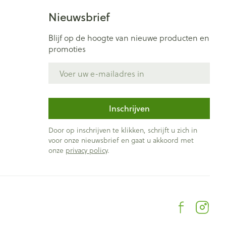
Bed
Nieuwsbrief
ng zon
Doorliggen - decubitis
ie
Urinewegen
Blijf op de hoogte van nieuwe producten en
Toon meer
promoties
E-mail adres
id, spanning
Stoppen met roken
t en intieme
Gezichtsreiniging -
ontschminken
n Orthopedie
Instrumenten
Inschrijven
sche
Anti tumor middelen
en
Reinigingsmelk, - crème, -
Door op inschrijven te klikken, schrijft u zich in
ie
olie en gel
voor onze nieuwsbrief en gaat u akkoord met
onze
privacy policy
.
jn
Tonic - lotion
Anesthesie
zorging
Micellair water
Specifiek voor de ogen
ie
Diverse geneesmiddelen
et
Toon meer