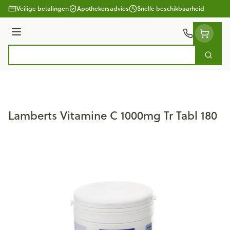
Ga naar de inhoud
Veilige betalingen
Apothekersadvies
Snelle beschikbaarheid
Menu
Zoek
Product, merk, categorie...
Lamberts Vitamine C 1000mg Tr Tabl 180