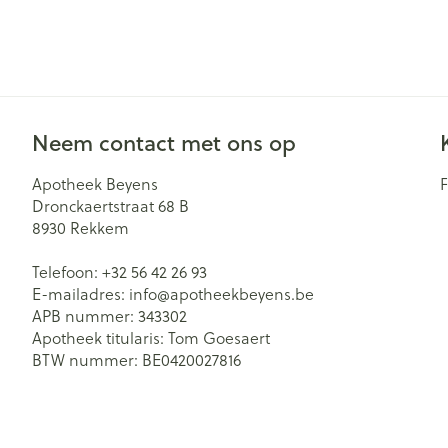
Aerosol toestel
kloven
Creme, gel en 
Aerosol accesso
Blaren
Zuurstof
Eelt
Eksteroog - lik
Ademhalingsst
Neem contact met ons op
Toon meer
Apotheek Beyens
Spieren en ge
Dronckaertstraat 68 B
Specifiek voo
8930
Rekkem
Naalden en sp
Lichaamsverzo
Telefoon:
+32 56 42 26 93
Infecties
Spuiten
E-mailadres:
info@
apotheekbeyens.be
Deodorant
APB nummer:
343302
Oplossing voor 
Bad en douche
Apotheek titularis:
Tom Goesaert
Luizen
Naalden
BTW nummer:
BE0420027816
Gezichtsverzor
Naalden voor i
pennaalden
Diagnostica
Toon meer