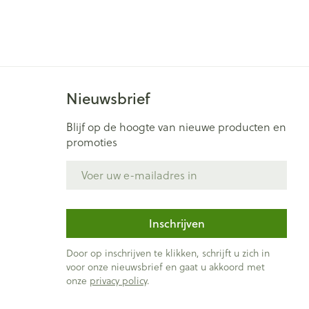
je
Badkamer
Bed
ng zon
Doorliggen - decubitis
ie
Urinewegen
Toon meer
Nieuwsbrief
Blijf op de hoogte van nieuwe producten en
id, spanning
Stoppen met roken
promoties
t en intieme
Gezichtsreiniging -
- 25°C)
E-mail adres
ontschminken
n Orthopedie
Instrumenten
sche
Anti tumor middelen
en
Reinigingsmelk, - crème, -
ie
olie en gel
Inschrijven
jn
Tonic - lotion
Anesthesie
Door op inschrijven te klikken, schrijft u zich in
zorging
Micellair water
voor onze nieuwsbrief en gaat u akkoord met
onze
privacy policy
.
Specifiek voor de ogen
ie
Diverse geneesmiddelen
et
Toon meer