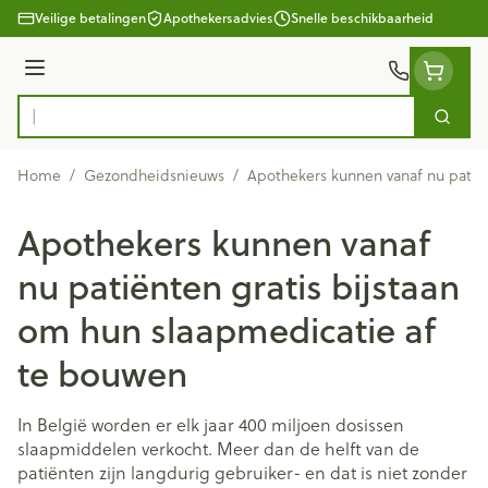
Ga naar de inhoud
Veilige betalingen
Apothekersadvies
Snelle beschikbaarheid
Menu
Zoek
Product, merk, categorie...
Home
/
Gezondheidsnieuws
/
Apothekers kunnen vanaf nu patiën
Apothekers kunnen vanaf
nu patiënten gratis bijstaan
om hun slaapmedicatie af
te bouwen
In België worden er elk jaar 400 miljoen dosissen
slaapmiddelen verkocht. Meer dan de helft van de
patiënten zijn langdurig gebruiker- en dat is niet zonder