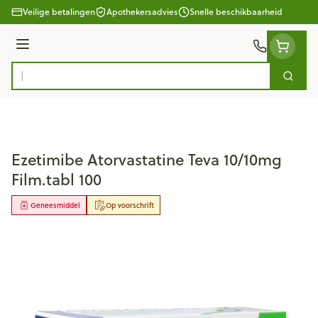
Ga naar de inhoud
Veilige betalingen
Apothekersadvies
Snelle beschikbaarheid
Menu
Zoek
Product, merk, categorie...
Ezetimibe Atorvastatine Teva 10/10mg
Film.tabl 100
Geneesmiddel
Op voorschrift