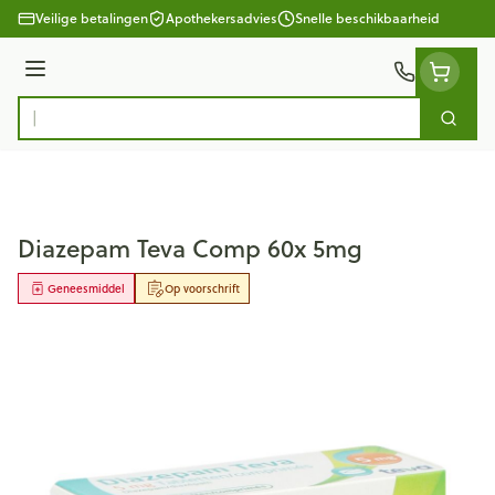
Ga naar de inhoud
Veilige betalingen
Apothekersadvies
Snelle beschikbaarheid
Menu
Zoek
Product, merk, categorie...
Diazepam Teva Comp 60x 5mg
Geneesmiddel
Op voorschrift