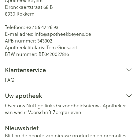
Apotheek Beyens
Dronckaertstraat 68 B
8930
Rekkem
Telefoon:
+32 56 42 26 93
E-mailadres:
info@
apotheekbeyens.be
APB nummer:
343302
Apotheek titularis:
Tom Goesaert
BTW nummer:
BE0420027816
Klantenservice
FAQ
Uw apotheek
Over ons
Nuttige links
Gezondheidsnieuws
Apotheker
van wacht
Voorschrift
Zorgtarieven
Nieuwsbrief
Blijf op de hoogte van nieuwe producten en promoties