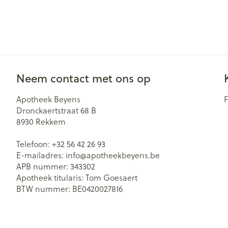
Zuurstof
Eelt
Eksteroog - lik
Ademhalingsst
Toon meer
Spieren en ge
Neem contact met ons op
Specifiek voo
Apotheek Beyens
Naalden en sp
Dronckaertstraat 68 B
Lichaamsverzo
Infecties
8930
Rekkem
Spuiten
Deodorant
Oplossing voor 
Telefoon:
+32 56 42 26 93
Bad en douche
E-mailadres:
info@
apotheekbeyens.be
Luizen
Naalden
Gezichtsverzor
APB nummer:
343302
Naalden voor i
Apotheek titularis:
Tom Goesaert
pennaalden
BTW nummer:
BE0420027816
Diagnostica
Toon meer