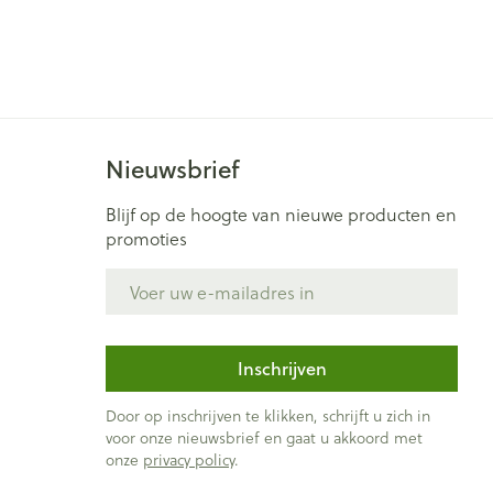
Bed
ng zon
Doorliggen - decubitis
ie
Urinewegen
Toon meer
id, spanning
Stoppen met roken
Nieuwsbrief
t en intieme
Gezichtsreiniging -
Blijf op de hoogte van nieuwe producten en
ontschminken
n Orthopedie
Instrumenten
promoties
sche
Anti tumor middelen
en
Reinigingsmelk, - crème, -
E-mail adres
ie
olie en gel
jn
Tonic - lotion
Anesthesie
zorging
Micellair water
Inschrijven
Specifiek voor de ogen
ie
Diverse geneesmiddelen
Door op inschrijven te klikken, schrijft u zich in
et
voor onze nieuwsbrief en gaat u akkoord met
Toon meer
onze
privacy policy
.