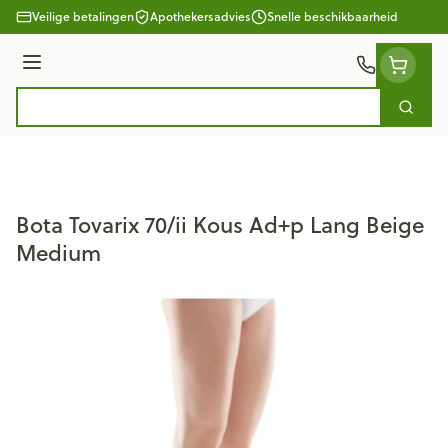
Ga naar de inhoud
Veilige betalingen
Apothekersadvies
Snelle beschikbaarheid
Menu
Zoek
Product, merk, categorie...
Bota Tovarix 70/ii Kous Ad+p Lang Beige
Medium