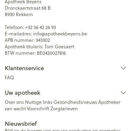
Apotheek Beyens
Dronckaertstraat 68 B
8930
Rekkem
Telefoon:
+32 56 42 26 93
E-mailadres:
info@
apotheekbeyens.be
APB nummer:
343302
Apotheek titularis:
Tom Goesaert
BTW nummer:
BE0420027816
Klantenservice
FAQ
Uw apotheek
Over ons
Nuttige links
Gezondheidsnieuws
Apotheker
van wacht
Voorschrift
Zorgtarieven
Nieuwsbrief
Blijf op de hoogte van nieuwe producten en promoties