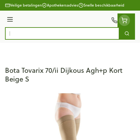
Ga naar de inhoud
Veilige betalingen
Apothekersadvies
Snelle beschikbaarheid
Menu
Zoek
Product, merk, categorie...
Bota Tovarix 70/ii Dijkous Agh+p Kort
Beige S