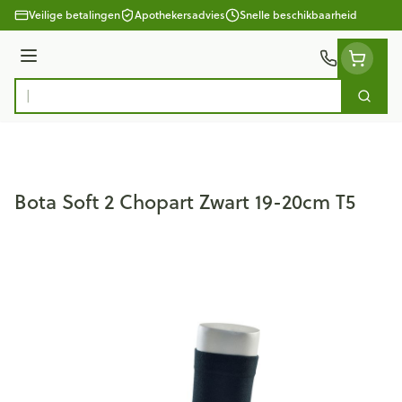
Ga naar de inhoud
Veilige betalingen
Apothekersadvies
Snelle beschikbaarheid
Menu
Zoek
Product, merk, categorie...
Bota Soft 2 Chopart Zwart 19-20cm T5