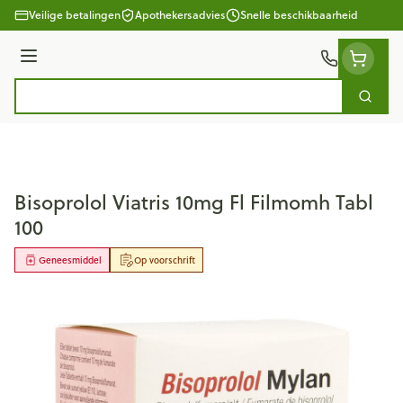
Ga naar de inhoud
Veilige betalingen
Apothekersadvies
Snelle beschikbaarheid
Menu
Zoek
Product, merk, categorie...
Bisoprolol Viatris 10mg Fl Filmomh Tabl
100
Geneesmiddel
Op voorschrift