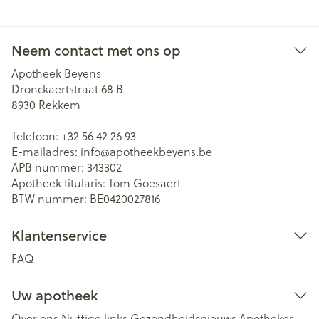
Neem contact met ons op
Apotheek Beyens
Dronckaertstraat 68 B
8930
Rekkem
Telefoon:
+32 56 42 26 93
E-mailadres:
info@
apotheekbeyens.be
APB nummer:
343302
Apotheek titularis:
Tom Goesaert
BTW nummer:
BE0420027816
Klantenservice
FAQ
Uw apotheek
Over ons
Nuttige links
Gezondheidsnieuws
Apotheker