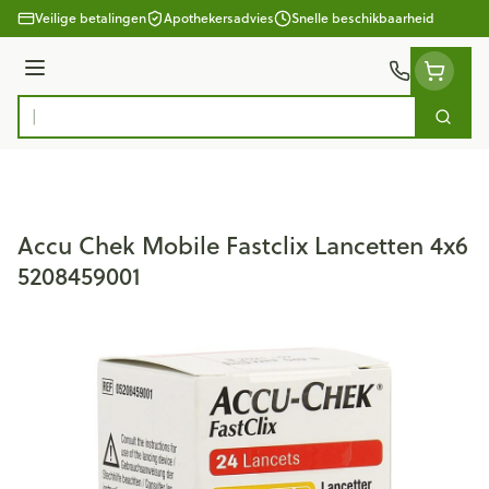
Ga naar de inhoud
Veilige betalingen
Apothekersadvies
Snelle beschikbaarheid
Menu
Zoek
Product, merk, categorie...
Accu Chek Mobile Fastclix Lancetten 4x6
5208459001